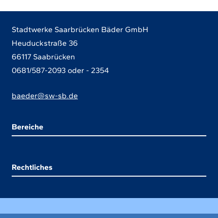
Maus
oder
Stadtwerke Saarbrücken Bäder GmbH
der
Heuduckstraße 36
Tastatur
66117 Saabrücken
auswählen.
0681/587-2093 oder - 2354
Verwenden
Sie
baeder@sw-sb.de
die
Pfeiltasten,
Bereiche
um
nach
oben,
Rechtliches
unten,
links
oder
rechts