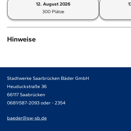
12. August 2026
1
August
300 Plätze
Option:
2026.
12.
Noch
August
Sie
300
2026.
können
Plätze
Hinweise
Noch
eine
frei
300
Option
Plätze
mit
frei
der
Maus
Stadtwerke Saarbrücken Bäder GmbH
oder
Heuduckstraße 36
der
66117 Saabrücken
Tastatur
0681/587-2093 oder - 2354
auswählen.
baeder@sw-sb.de
Verwenden
Sie