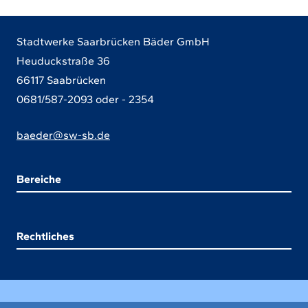
Maus
oder
Stadtwerke Saarbrücken Bäder GmbH
der
Heuduckstraße 36
Tastatur
66117 Saabrücken
auswählen.
0681/587-2093 oder - 2354
Verwenden
Sie
baeder@sw-sb.de
die
Pfeiltasten,
Bereiche
um
nach
oben,
Rechtliches
unten,
links
oder
rechts